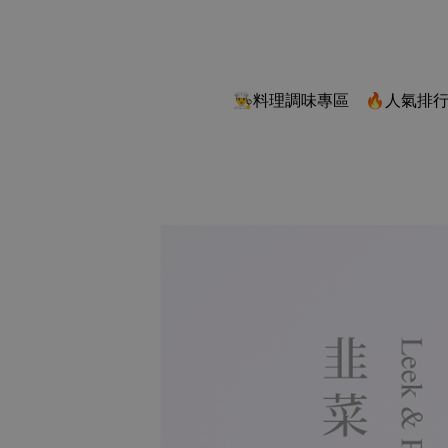
👨‍🍳料理調味專區
🔥人氣排