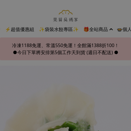
行
⚡超值優惠組
✨袋裝水餃專區✨
🎁全站商品
🍲個
冷凍1188免運、常溫550免運！全館滿1388折100！
●今日下單將安排第5個工作天到貨 (週日不配送) ●