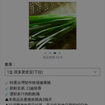
商品貨號 6218
數量：
☄特選台灣契作牧場健康豬
☄新鮮韭菜, 口齒留香
☄濃郁多汁肉餡飽滿
▲本商品生產後效期為3個月