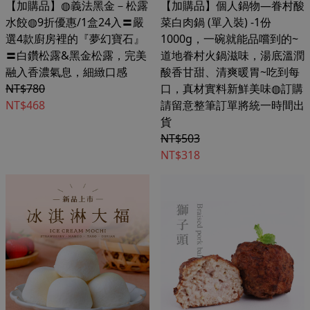
【加購品】◍義法黑金－松露
【加購品】個人鍋物—眷村酸
水餃◍9折優惠/1盒24入〓嚴
菜白肉鍋 (單入裝) -1份
選4款廚房裡的『夢幻寶石』
1000g，一碗就能品嚐到的~
〓白鑽松露&黑金松露，完美
道地眷村火鍋滋味，湯底溫潤
融入香濃氣息，細緻口感
酸香甘甜、清爽暖胃~吃到每
NT$780
口，真材實料新鮮美味◍訂購
NT$468
請留意整筆訂單將統一時間出
貨
NT$503
NT$318