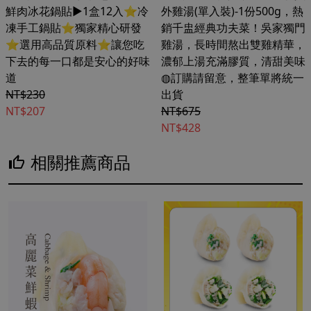
鮮肉冰花鍋貼▶1盒12入⭐冷
外雞湯(單入裝)-1份500g，熱
凍手工鍋貼⭐獨家精心研發
銷千盅經典功夫菜！吳家獨門
⭐選用高品質原料⭐讓您吃
雞湯，長時間熬出雙雞精華，
下去的每一口都是安心的好味
濃郁上湯充滿膠質，清甜美味
道
◍訂購請留意，整筆單將統一
NT$230
出貨
NT$207
NT$675
NT$428
相關推薦商品