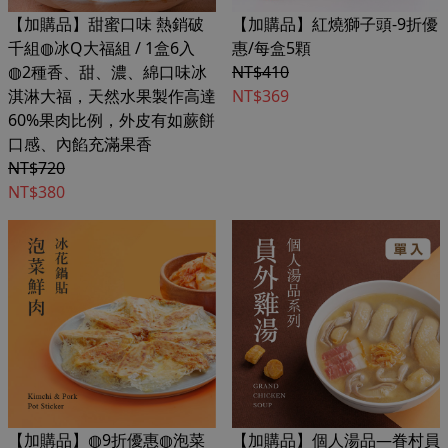
【加購品】甜蜜口味 熱銷破
【加購品】紅燒獅子頭-9折優
千組◍冰Q大福組 / 1盒6入
惠/每盒5顆
◍2種香、甜、濃、綿口味冰
NT$410
淇淋大福，天然水果製作高達
NT$369
60%果肉比例，外皮有如蕨餅
口感、內餡充滿果香
NT$720
NT$380
【加購品】◍9折優惠◍泡菜
【加購品】個人湯品—眷村員