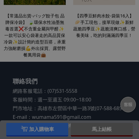
【常溫品出貨-バッグ餃子包 品
【四季豆鮮肉水餃-袋裝16入】
牌保冷袋】 🍃環保水性油墨無
🥟手工現包，接單現做✨新鮮
毒首選❌不含重金屬與甲醛✨
蔬脆四季豆✨蔬脆清爽口感，營
一款可以安心袋著走的高品質保
養美味，吃的到滿滿四季豆！
冷袋✨設計簡約造型百搭，承重
力強耐磨損💪外出採買、露營野
餐萬用袋👜
聯絡我們
網路客服電話：(07)531-5558
客服時間：週一至週五 09:00~18:00
門市地址：高雄市左營區中華一路3號(07-588-6850)
E-mail：wumama591@gmail.com
如遇國定假日，客服休息將於上班日依序回覆
加入購物車
馬上結帳